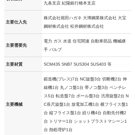
九条支店 紀陽銀行橋本支店
株式会社堀田ハガネ 大博鋼業株式会社 大宝
主要仕入先
鋼材株式会社 松井鋼材株式会社
電力 ガス 水道 住宅関連 自動車部品 機械継
主要需要先
手 バルブ
主要材質
SCM435 SNB7 SUS304 SUS403 等
鍛造機(プレス)7台 NC旋盤3台 切断機2台 伸
線機1台 丸ノコ盤1台 帯ノコ盤3台 ペンチレ
ス5台 転造盤7台 ボール盤3台 汎用旋盤2台 N
主要機械
C長尺旋盤1台 放電加工機1台 横フライス盤1
台 縦フライス盤1台 絞り機4台 自動先付機2
台 トリマー1台 ショットブラストマシーン1
台 熱処理炉1台