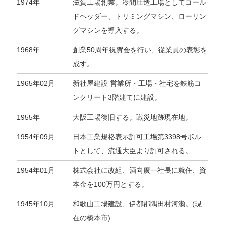
1974年
滋賀工場創業。冷間圧造工場としてコール
ドヘッダー、トリミングマシン、ローリン
グマシンを導入する。
1968年
創業50周年祝賀会を行い、従業員の表彰を
成す。
1965年02月
新社屋建設 営業所・工場・社宅を鉄筋コ
ンクリート3階建てに建設。
1955年
大阪工場復旧する。戦災地跡現在地。
1954年09月
日本工業規格表示許可工場第3398号ボル
トとして、流通大臣より許可される。
1954年01月
株式会社に改組、酒向廣一社長に就任、資
本金を100万円とする。
1945年10月
和歌山工場建設、伊都郡隅田村河瀬。(現
在の橋本市)